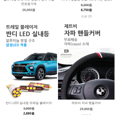
연료첨가제
9,300원
26,000원
8,750원
리뷰 20
반디 LED 실내등 트레일 블레이저
제트비 자파 핸들커버
3,000원
29,900원
2,880원