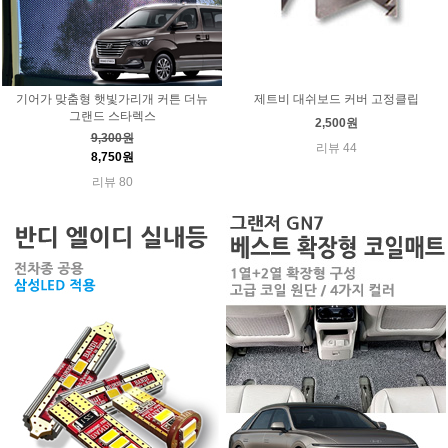
기어가 맞춤형 햇빛가리개 커튼 더뉴
제트비 대쉬보드 커버 고정클립
그랜드 스타렉스
2,500원
9,300원
리뷰 44
8,750원
리뷰 80