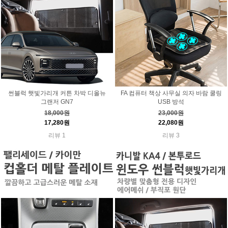
썬블럭 햇빛가리개 커튼 차박 디올뉴
FA 컴퓨터 책상 사무실 의자 바람 쿨링
그랜저 GN7
USB 방석
18,000원
23,000원
17,280원
22,080원
리뷰 1
리뷰 3