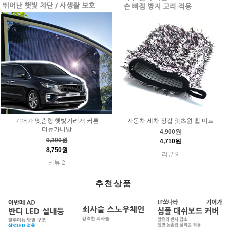
기어가 맞춤형 햇빛가리개 커튼
자동차 세차 장갑 잇츠윈 휠 미트
더뉴카니발
4,900원
9,300원
4,710원
8,750원
리뷰 9
리뷰 2
추천상품