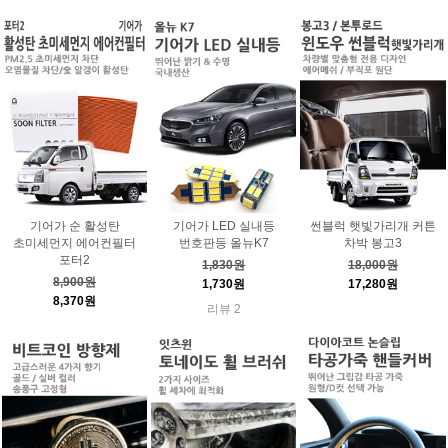
기어가 순 활성탄
기어가 LED 실내등
썬블럭 햇빛가리개 커튼
초미세먼지 에어컨필터
번호판등 올뉴K7
차박 봉고3
포터2
1,830원
18,000원
8,900원
1,730원
17,280원
8,370원
리뷰 2