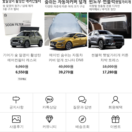
기어가 숯 알갱이 활성탄
메이빈 숨쉬는 자동차
썬블럭 햇빛가리개 커튼
에어컨필터 캐스퍼
커버 덮개 쏘나타 DN8
차박 토레스
6,960원
40,900원
18,000원
6,550원
39,270원
17,280원
공지사항
카톡상담
질문과 답변
회원혜택
사용후기
커뮤니티
배송조회
이벤트