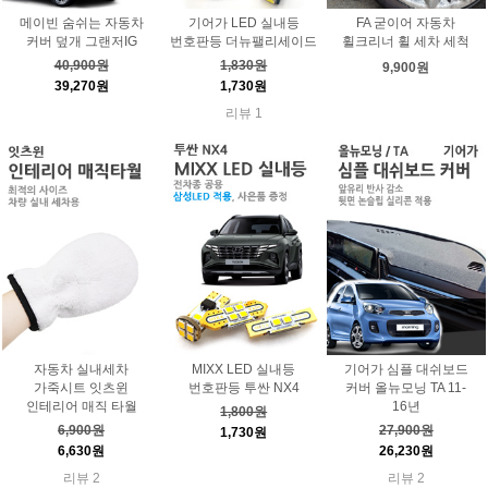
메이빈 숨쉬는 자동차
기어가 LED 실내등
FA 굳이어 자동차
커버 덮개 그랜저IG
번호판등 더뉴팰리세이드
휠크리너 휠 세차 세척
40,900원
1,830원
9,900원
39,270원
1,730원
리뷰 1
자동차 실내세차
MIXX LED 실내등
기어가 심플 대쉬보드
가죽시트 잇츠윈
번호판등 투싼 NX4
커버 올뉴모닝 TA 11-
인테리어 매직 타월
16년
1,800원
6,900원
27,900원
1,730원
6,630원
26,230원
리뷰 2
리뷰 2