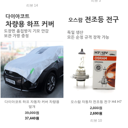
리뷰 3
리뷰 14
다이아코트 하프 자동차 커버 차량용
오스람 자동차 전조등 전구 H4 H7
덮개
2,800원
39,000원
2,690원
37,440원
리뷰 10