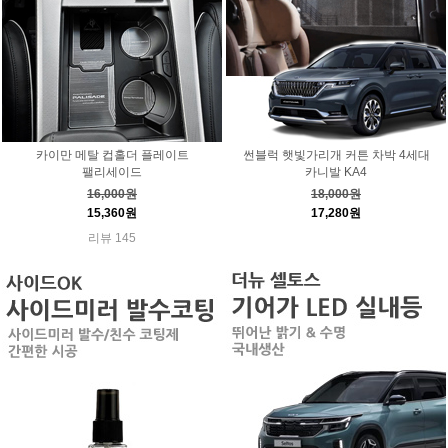
카이만 메탈 컵홀더 플레이트
썬블럭 햇빛가리개 커튼 차박 4세대
팰리세이드
카니발 KA4
16,000원
18,000원
15,360원
17,280원
리뷰 145