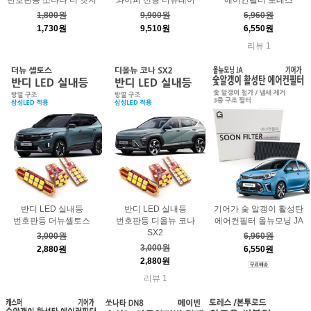
1,800원
9,900원
6,960원
1,730원
9,510원
6,550원
리뷰 1
반디 LED 실내등
반디 LED 실내등
기어가 숯 알갱이 활성탄
번호판등 더뉴셀토스
번호판등 디올뉴 코나
에어컨필터 올뉴모닝 JA
SX2
3,000원
6,960원
3,000원
2,880원
6,550원
2,880원
리뷰 1