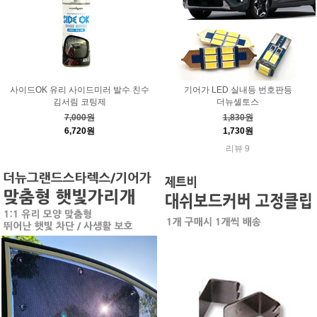
사이드OK 유리 사이드미러 발수 친수
기어가 LED 실내등 번호판등
김서림 코팅제
더뉴셀토스
7,000원
1,830원
6,720원
1,730원
리뷰 9