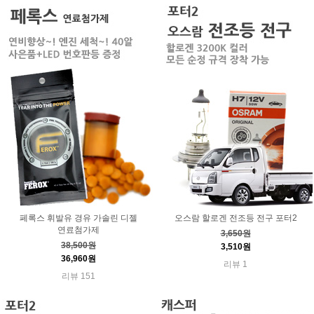
페록스 휘발유 경유 가솔린 디젤
오스람 할로겐 전조등 전구 포터2
연료첨가제
3,650원
38,500원
3,510원
36,960원
리뷰 1
리뷰 151