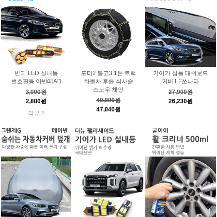
반디 LED 실내등
포터2 봉고3 1톤 트럭
기어가 심플 대쉬보드
번호판등 아반떼AD
화물차 후륜 쇠사슬
커버 LF쏘나타
스노우 체인
3,000원
27,900원
49,000원
2,880원
26,230원
47,040원
리뷰 2