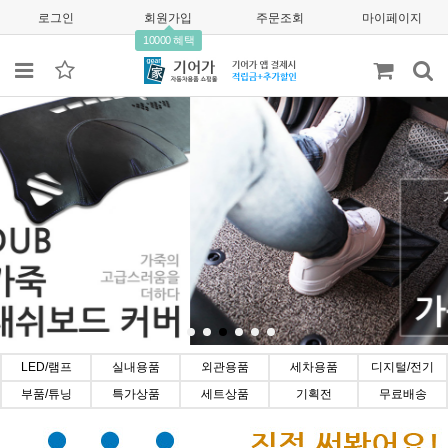
로그인
회원가입
주문조회
마이페이지
10000 혜택
LED/램프
실내용품
외관용품
세차용품
디지털/전기
부품/튜닝
특가상품
세트상품
기획전
무료배송