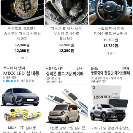
본투로드 비트코인
자동차 휠 세차 세척
논슬립 타공 가죽
송풍구형 자동차 차량용
잇츠윈 토네이도
다이아코트 핸들커버
방향제
휠브러쉬
19,500원
12,900원
12,900원
18,720원
12,390원
12,390원
리뷰 1
리뷰 1
MIXX LED 실내등
크린몬 발수코팅 실리콘
기어가 숯 알갱이 활성탄
번호판등 쏘나타 디 엣지
와이퍼 신형 더뉴레이
에어컨필터 토레스