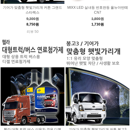
기어가 맞춤형 햇빛가리개 커튼 그랜드
MIXX LED 실내등 번호판등 올뉴아반떼
스타렉스
CN7
9,300원
1,800원
8,750원
1,730원
리뷰 50
헬라 대형 트럭 버스 상용차 경유 디젤
기어가 맞춤형 햇빛가리개 커튼 봉고3