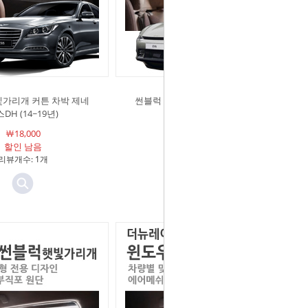
빛가리개 커튼 차박 제네
썬블럭 햇빛가리개 커튼 차박 EV6
DH (14~19년)
￦17,280 [4%]
￦18,000
할인 42일 남음
할인 남음
리뷰개수: 1개