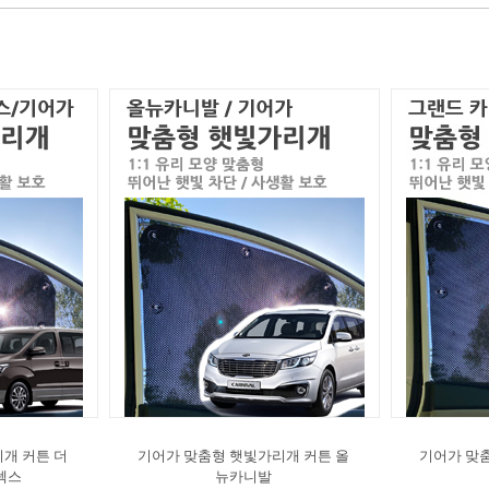
개 커튼 더
기어가 맞춤형 햇빛가리개 커튼 올
기어가 맞
렉스
뉴카니발