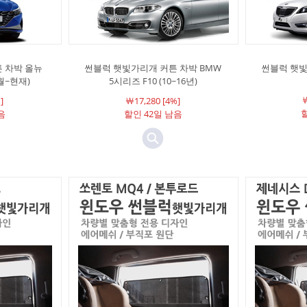
 차박 올뉴
썬블럭 햇빛가리개 커튼 차박 BMW
썬블럭 햇빛
4월~현재)
5시리즈 F10 (10~16년)
￦
]
￦17,280 [4%]
할
음
할인 42일 남음