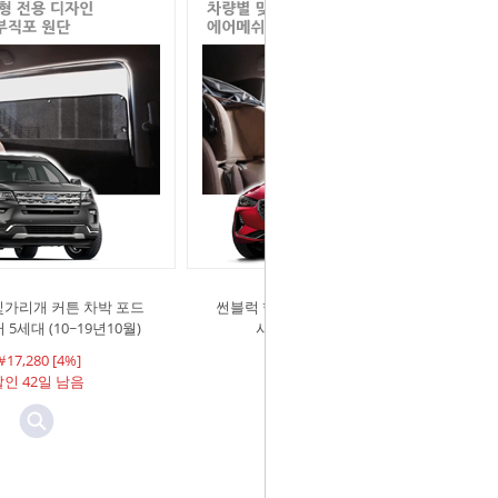
빛가리개 커튼 차박 포드
썬블럭 햇빛가리개 커튼 차박 제네
5세대 (10~19년10월)
시스 G70 (17년~현재)
17,280 [4%]
￦18,000
인 42일 남음
할인 남음