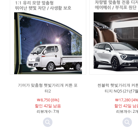
기어가 맞춤형 햇빛가리개 커튼 포
썬블럭 햇빛가리개 커튼
터2
티지 NQ5 (21년7
￦8,750 [6%]
￦17,280 [4%
할인 42일 남음
할인 42일 남
리뷰개수: 7개
리뷰개수: 2