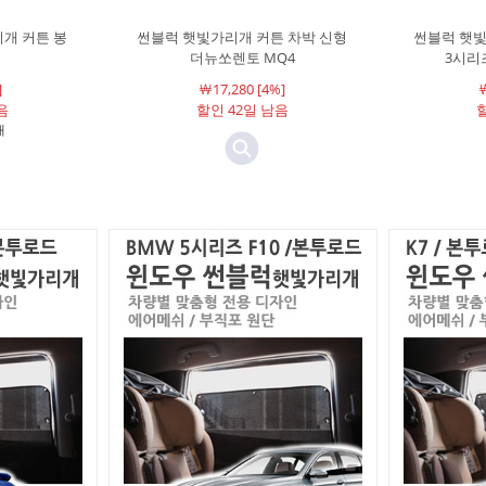
개 커튼 봉
썬블럭 햇빛가리개 커튼 차박 신형
썬블럭 햇빛
더뉴쏘렌토 MQ4
3시리즈
]
￦17,280 [4%]
￦
음
할인 42일 남음
할
개