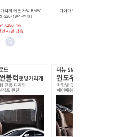
가리개 커튼 차박 BMW
기어가 맞춤형 햇빛가리개 커튼 더
 G20 (19년~현재)
뉴카니발
17,280 [4%]
￦8,750 [6%]
인 42일 남음
할인 42일 남음
리뷰개수: 2개