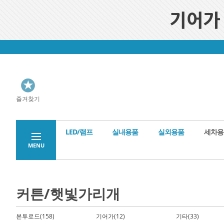
즐겨찾기
LED/램프
실내용품
실외용품
세차용
MENU
커튼/햇빛가리개
본투로드(158)
기어가(12)
기타(33)