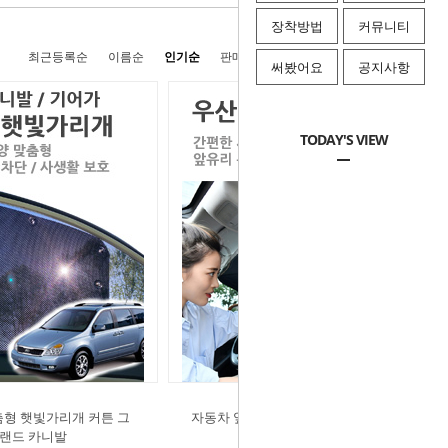
장착방법
커뮤니티
최근등록순
이름순
인기순
판매순
높은가격순
낮은가격순
써봤어요
공지사항
TODAY'S VIEW
춤형 햇빛가리개 커튼 그
자동차 앞유리 우산형 3세대 차량용
랜드 카니발
햇빛 가리개