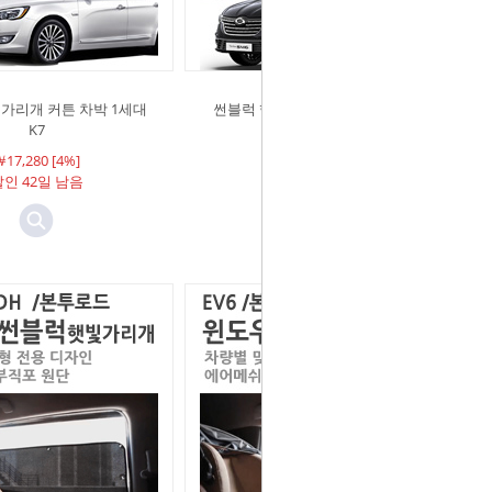
가리개 커튼 차박 1세대
썬블럭 햇빛가리개 커튼 차박 더뉴
K7
SM6
17,280 [4%]
￦18,000
인 42일 남음
할인 남음