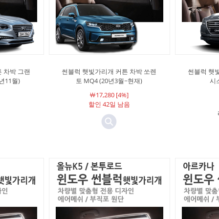
 차박 그랜
썬블럭 햇빛가리개 커튼 차박 쏘렌
썬블럭 햇
9년11월)
토 MQ4 (20년3월~현재)
시스
￦17,280 [4%]
할인 42일 남음