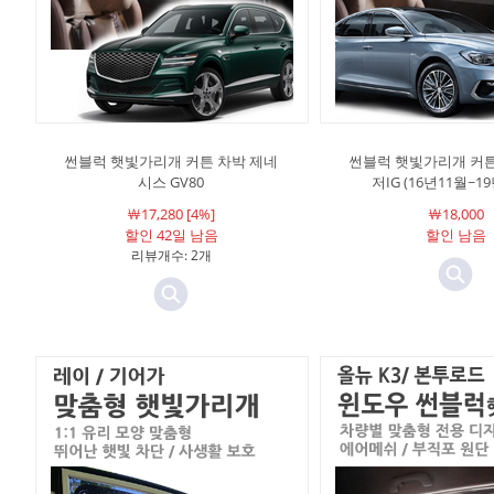
썬블럭 햇빛가리개 커튼 차박 제네
썬블럭 햇빛가리개 커튼
시스 GV80
저IG (16년11월~1
￦17,280 [4%]
￦18,000
할인 42일 남음
할인 남음
리뷰개수: 2개