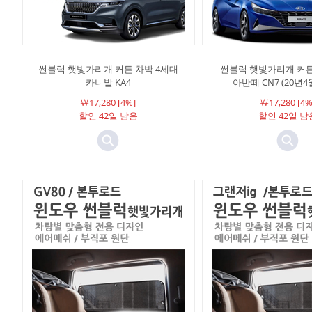
썬블럭 햇빛가리개 커튼 차박 4세대
썬블럭 햇빛가리개 커튼
카니발 KA4
아반떼 CN7 (20년
￦17,280 [4%]
￦17,280 [4%
할인 42일 남음
할인 42일 남