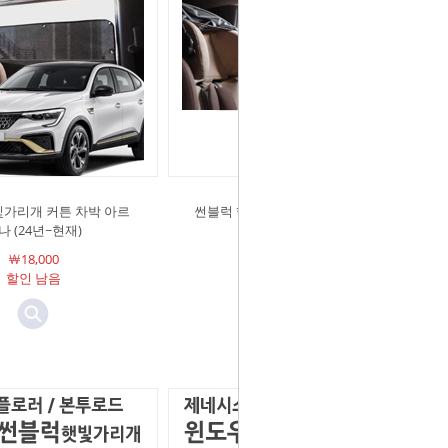
빛가리개 커튼 차박 아르
썬블럭 햇빛가리개 커튼 차박 더뉴
나 (24년~현재)
레이 (11~27년)
￦18,000
￦18,000
할인 남음
할인 남음
리뷰개수: 7개