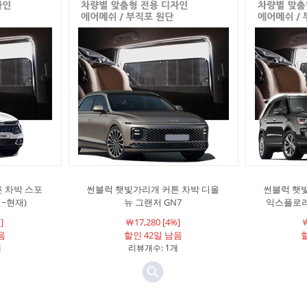
 차박 스포
썬블럭 햇빛가리개 커튼 차박 디올
썬블럭 햇
월~현재)
뉴 그랜저 GN7
익스플로러 
]
￦17,280 [4%]
￦
음
할인 42일 남음
할
개
리뷰개수: 1개