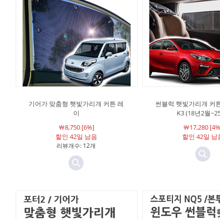
기어가 맞춤형 햇빛가리개 커튼 레
썬블럭 햇빛가리개 커튼
이
K3 (18년2월~2
￦8,750 [6%]
￦17,280 [4%
할인 42일 남음
할인 42일 남
리뷰개수: 12개