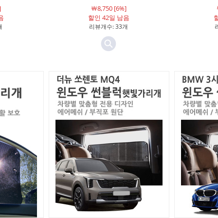
]
￦8,750 [6%]
음
할인 42일 남음
할
개
리뷰개수: 33개