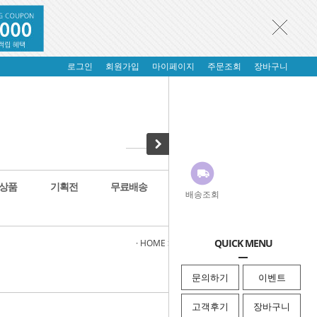
로그인
회원가입
마이페이지
주문조회
장바구니
상품
기획전
무료배송
배송조회
QUICK MENU
· HOME
>
실내용품
>
커튼/햇빛가리개
문의하기
이벤트
고객후기
장바구니