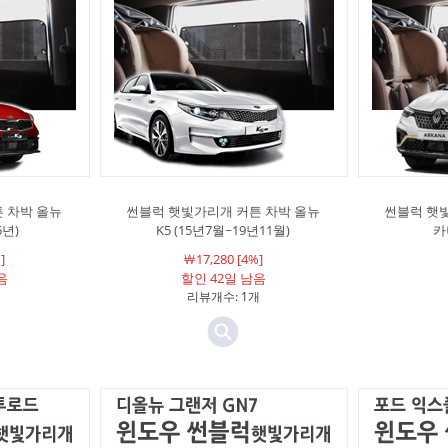
 차박 올뉴
썬블럭 햇빛가리개 커튼 차박 올뉴
썬블럭 햇
5년)
K5 (15년7월~19년11월)
카
]
￦17,280 [4%]
음
할인 42일 남음
리뷰개수: 1개