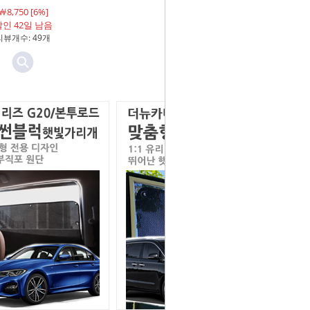
￦8,750 [6%]
￦9,510 [4%]
인 42일 남음
할인 42일 남음
리뷰개수: 49개
리뷰개수: 3개