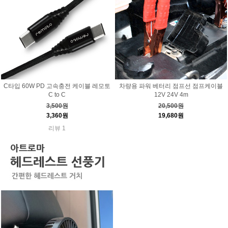
C타입 60W PD 고속충전 케이블 레모토
차량용 파워 베터리 점프선 점프케이블
C to C
12V 24V 4m
3,500원
20,500원
3,360원
19,680원
리뷰 1