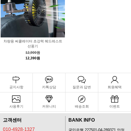
차량용 써쿨레이터 초강력 헤드레스트
선풍기
12,900원
12,390원
공지사항
카톡상담
질문과 답변
회원혜택
사용후기
커뮤니티
배송조회
이벤트
고객센터
BANK INFO
010-4928-1327
국민은행 227501-04-289371 안정