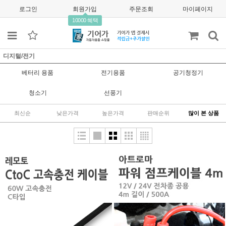
로그인
회원가입
주문조회
마이페이지
10000 혜택
디지털/전기
베터리 용품
전기용품
공기청정기
청소기
선풍기
최신순
낮은가격
높은가격
판매순위
많이 본 상품