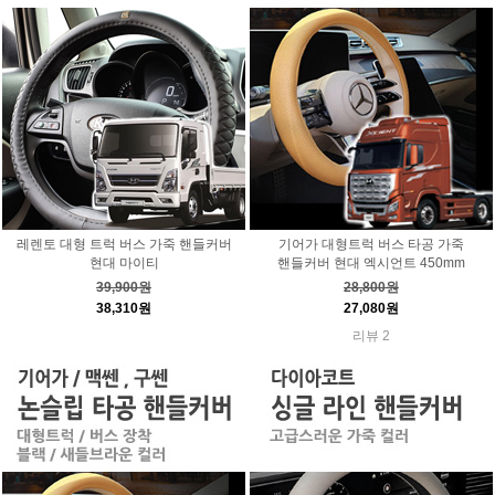
레렌토 대형 트럭 버스 가죽 핸들커버
기어가 대형트럭 버스 타공 가죽
현대 마이티
핸들커버 현대 엑시언트 450mm
39,900원
28,800원
38,310원
27,080원
리뷰 2