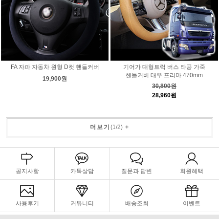
FA 자파 자동차 원형 D컷 핸들커버
기어가 대형트럭 버스 타공 가죽
핸들커버 대우 프리마 470mm
19,900원
30,800원
28,960원
더보기
(
1
/
2
)
+
공지사항
카톡상담
질문과 답변
회원혜택
사용후기
커뮤니티
배송조회
이벤트