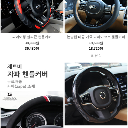
파이어윙 실리콘 핸들커버
논슬립 타공 가죽 다이아코트 핸들커버
38,000원
19,500원
36,480원
18,720원
리뷰 1