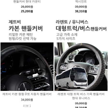
핸들커버 현대 카운티
엑시언트
26,800원
39,900원
25,200원
38,310원
제트비 카본 원형 D컷 자동차 핸들커버
레렌토 대형 트럭 버스 가죽 핸들커버
현대 유니버스
34,000원
39,900원
리뷰 1