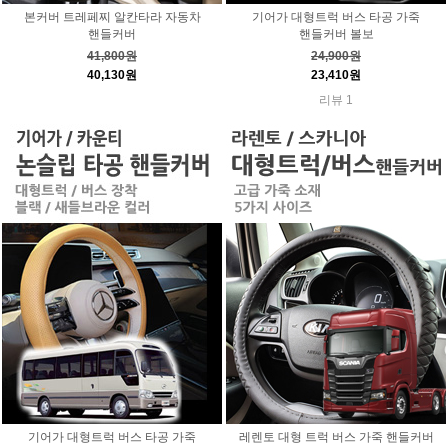
본커버 트레페찌 알칸타라 자동차
기어가 대형트럭 버스 타공 가죽
핸들커버
핸들커버 볼보
41,800원
24,900원
40,130원
23,410원
리뷰 1
기어가 대형트럭 버스 타공 가죽
레렌토 대형 트럭 버스 가죽 핸들커버