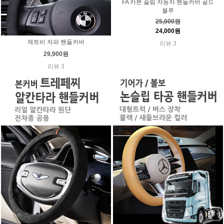
FA 카본 슬림 자동차 핸들커버 골드
블루
25,000원
24,000원
제트비 자파 핸들커버
리뷰 3
29,900원
리뷰 3