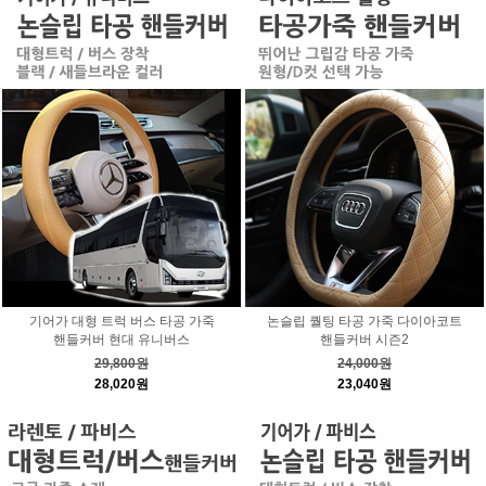
기어가 대형 트럭 버스 타공 가죽
논슬립 퀄팅 타공 가죽 다이아코트
핸들커버 현대 유니버스
핸들커버 시즌2
29,800원
24,000원
28,020원
23,040원