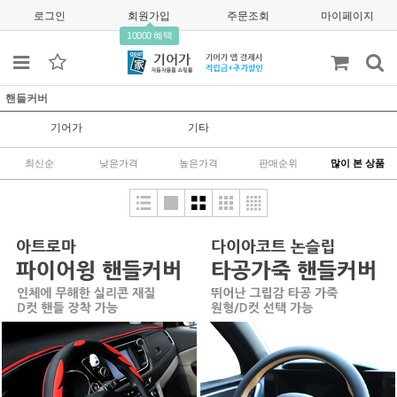
로그인
회원가입
주문조회
마이페이지
10000 혜택
핸들커버
기어가
기타
최신순
낮은가격
높은가격
판매순위
많이 본 상품