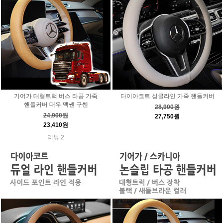
기어가 대형트럭 버스 타공 가죽
다이아코트 싱글라인 가죽 핸들커버
핸들커버 대우 맥쎈 구쎈
28,900원
24,900원
27,750원
23,410원
리뷰 2