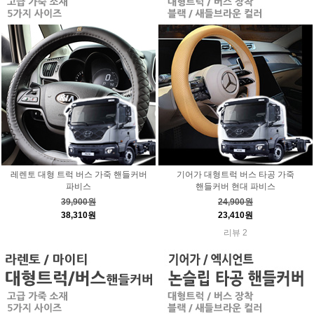
레렌토 대형 트럭 버스 가죽 핸들커버
기어가 대형트럭 버스 타공 가죽
파비스
핸들커버 현대 파비스
39,900원
24,900원
38,310원
23,410원
리뷰 2