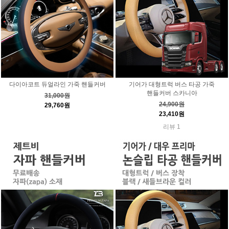
다이아코트 듀얼라인 가죽 핸들커버
기어가 대형트럭 버스 타공 가죽
핸들커버 스카니아
31,000원
24,900원
29,760원
23,410원
리뷰 1