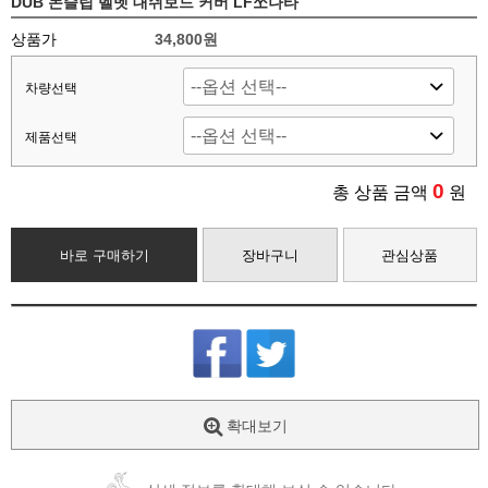
DUB 논슬립 벨벳 대쉬보드 커버 LF쏘나타
상품가
34,800원
차량선택
제품선택
0
총 상품 금액
원
바로 구매하기
장바구니
관심상품
확대보기