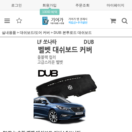
로그인
회원가입
주문조회
마이페이지
10000 혜택
실내용품
>
대쉬보드/도어 커버
>
DUB 본투로드 대쉬보드