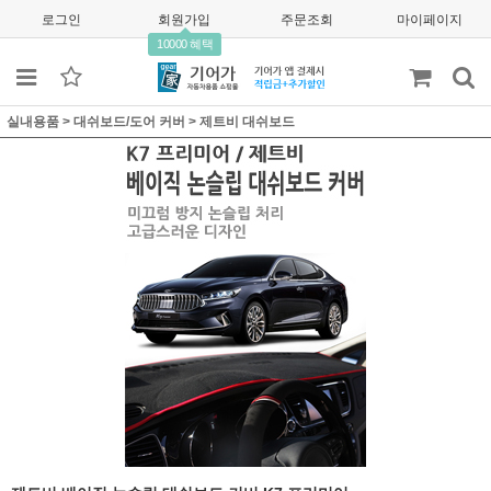
로그인
회원가입
주문조회
마이페이지
10000 혜택
실내용품
>
대쉬보드/도어 커버
>
제트비 대쉬보드